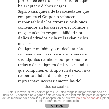
por correo electrónico se considera que
ha aceptado dichos riesgos.
Sigla o cualquiera de las sociedades que
componen el Grupo no se hacen
responsable de los errores u omisiones
contenidos en los correos electrónicos y
niega cualquier responsabilidad por
daños derivados de la utilización de los
mismos.
Cualquier opinión y otra declaración
contenida en los correos electrónicos y
sus adjuntos remitidos por personal de
Deluz o de cualquiera de las sociedades
que componen el Grupo son de exclusiva
responsabilidad del autor y no
representan necesariamente las del
Grupo por lo que las mismas deberán ser
Uso de cookies
confirmadas por escrito y firmadas por
Este sitio web utiliza cookies para que usted tenga la mejor experiencia de
usuario. Si continúa navegando está dando su consentimiento para la aceptaci
el remitente para tener validez legal.
de las mencionadas cookies y la aceptación de nuestra
política de cookies
, pinc
el enlace para mayor información.
ACEPTAR
1.14. Legislación y jurisdicción